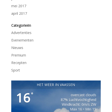
mei 2017
april 2017
Categorieën
Advertenties
Evenementen
Nieuws
Premium
Recepten
Sport
HET WEER IN VAASSEN
16
°
overcast clouds
87% Luchtvochtigheid
Windkracht: 0m/s ZW
Max 16 • Min 15