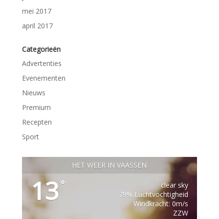
mei 2017
april 2017
Categorieën
Advertenties
Evenementen
Nieuws
Premium
Recepten
Sport
HET WEER IN VAASSEN
13
°
clear sky
79% Luchtvochtigheid
Windkracht: 0m/s
ZZW