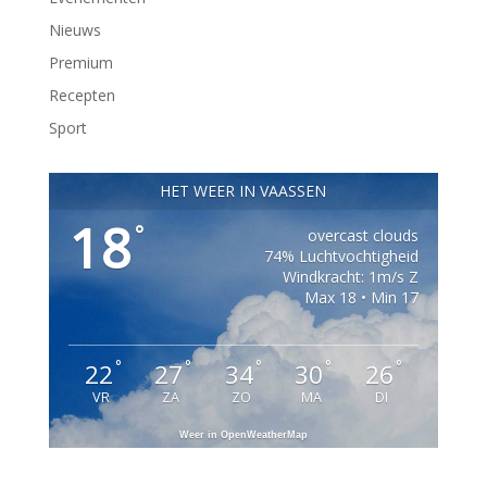
Nieuws
Premium
Recepten
Sport
HET WEER IN VAASSEN
18
°
overcast clouds
74% Luchtvochtigheid
Windkracht: 1m/s Z
Max 18 • Min 17
°
°
°
°
°
22
27
34
30
26
VR
ZA
ZO
MA
DI
Weer in OpenWeatherMap