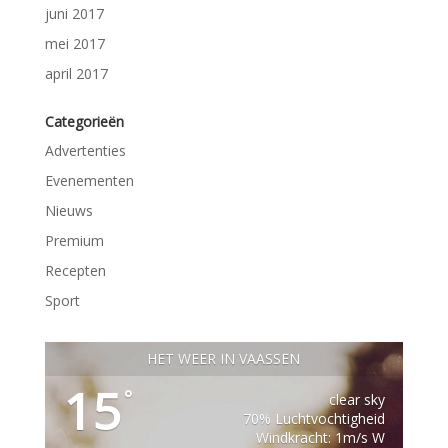
juni 2017
mei 2017
april 2017
Categorieën
Advertenties
Evenementen
Nieuws
Premium
Recepten
Sport
HET WEER IN VAASSEN
15
°
clear sky
70% Luchtvochtigheid
Windkracht: 1m/s W