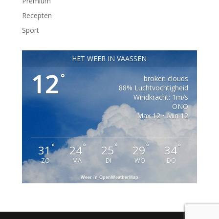
Premium
Recepten
Sport
HET WEER IN VAASSEN
12
°
broken clouds
88% Luchtvochtigheid
Windkracht: 1m/s
ONO
Max 12 • Min 12
°
°
°
°
°
31
24
25
29
34
ZO
MA
DI
WO
DO
Weer in OpenWeatherMap