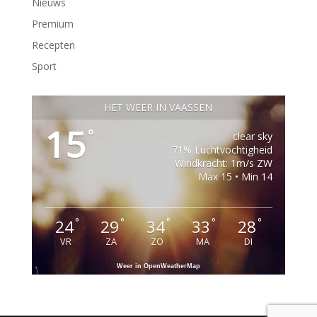
Nieuws
Premium
Recepten
Sport
HET WEER IN VAASSEN
15
°
clear sky
71% Luchtvochtigheid
Windkracht: 1m/s ZW
Max 15 • Min 14
°
°
°
°
°
24
29
34
33
28
VR
ZA
ZO
MA
DI
Weer in OpenWeatherMap