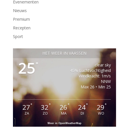
Evenementen
Nieuws
Premium
Recepten
Sport
HET WEER IN VAASSEN
25
°
clear sky
45% Luchtvochtigheid
Windkracht: 1m/s
NNW
Max 26 • Min 25
°
°
°
°
°
27
32
26
24
29
ZA
ZO
MA
DI
WO
Weer in OpenWeatherMap