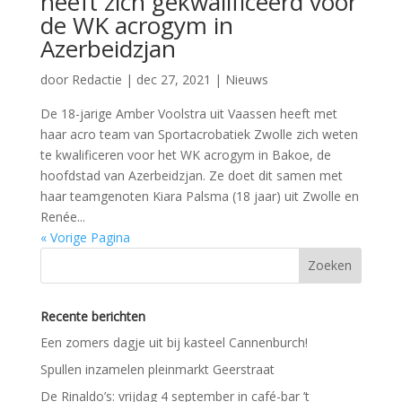
heeft zich gekwalificeerd voor
de WK acrogym in
Azerbeidzjan
door
Redactie
|
dec 27, 2021
|
Nieuws
De 18-jarige Amber Voolstra uit Vaassen heeft met
haar acro team van Sportacrobatiek Zwolle zich weten
te kwalificeren voor het WK acrogym in Bakoe, de
hoofdstad van Azerbeidzjan. Ze doet dit samen met
haar teamgenoten Kiara Palsma (18 jaar) uit Zwolle en
Renée...
« Vorige Pagina
Recente berichten
Een zomers dagje uit bij kasteel Cannenburch!
Spullen inzamelen pleinmarkt Geerstraat
De Rinaldo’s: vrijdag 4 september in café-bar ’t