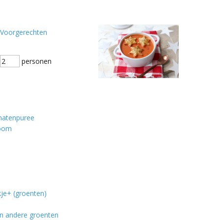
Voorgerechten
personen
omatenpuree
room
kje+ (groenten)
en andere groenten