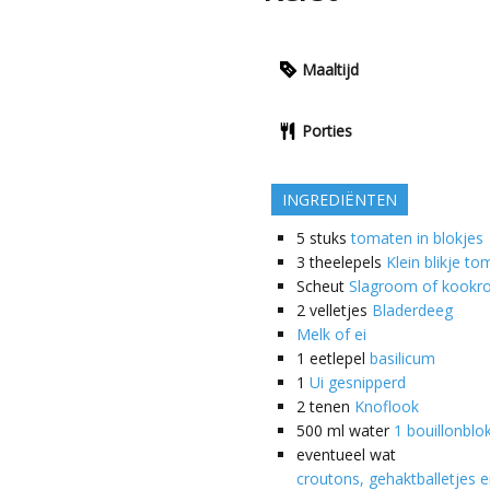
Maaltijd
Porties
INGREDIËNTEN
5
stuks
tomaten in blokjes
3
theelepels
Klein blikje t
Scheut
Slagroom of kook
2
velletjes
Bladerdeeg
Melk of ei
1
eetlepel
basilicum
1
Ui gesnipperd
2
tenen
Knoflook
500 ml
water
1 bouillonblo
eventueel
wat
croutons, gehaktballetjes 