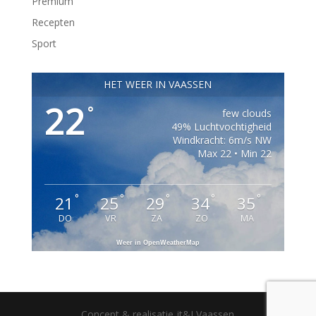
Premium
Recepten
Sport
HET WEER IN VAASSEN
22
°
few clouds
49% Luchtvochtigheid
Windkracht: 6m/s NW
Max 22 • Min 22
°
°
°
°
°
21
25
29
34
35
DO
VR
ZA
ZO
MA
Weer in OpenWeatherMap
Concept & realisatie jt&I Vaassen