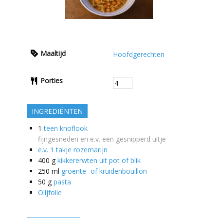
Maaltijd
Hoofdgerechten
Porties
INGREDIËNTEN
1
teen knoflook
fijngesneden en e.v. een gesnipperd uitje
e.v. 1 takje rozemarijn
400
g
kikkererwten uit pot of blik
250
ml
groente- of kruidenbouillon
50
g
pasta
Olijfolie