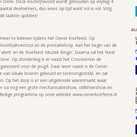
n Oene. Deze inschrijfavond wordt gehouden op vrijdag 4
antal deelnemers, dus wees op tijd want vol is vol. Volg
e laatste updates!
au
 meer te beleven tijdens het Oener Koefeest. Op
oetbaltoernooi en de prestatieloop. Aan het begin van de
lent’ en de ‘Koefeest Muziek Bingo’. Daarna zal het feest
 Oene’. Op donderdag is er naast het Crossterrein de
rganiseerd voor de jeugd. Daar weer naast is de Oener
e van lokale boeren gekeurd en tentoongesteld, en zal
en. Op het dorp is er een uitgebreide warenmarkt waar
s er oa nog een grote mechanisatieshow, oldtimershow en
olledige programma op onze website www.oenerkoefeest.nl