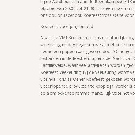
bij de Aardbeientuin aan de Rozenkampweg 18 i
oktober van 20.00 tot 21.30. Er is een maximum a
ons ook op facebook Koefeestcross Oene voor d
Koefeest voor jong en oud
Naast de VMI-Koefeestcross is er natuurlijk nog
woensdagmiddag beginnen we al met het Schoolv
avond een poppenkast gevolgd door ‘Oene got Ta
losbarsten in de feesttent tijdens de ‘Nacht van
Familieweide, waar veel activiteiten worden geo
Koefeest Veekeuring. Bij de veekeuring wordt ve
uiteindelijk ‘Miss Oener Koefeest’ gekozen word
uiteenlopende producten te koop zijn. Verder i
de alom bekende rommelmarkt. Kijk voor het v