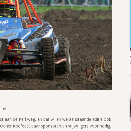
eiten
ost aan de Kerkweg, en dat willen we aanstaande editie ook
Oener Koefeest daar sponsoren en vrijwilligers voor nodig,