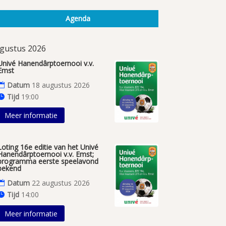
Agenda
gustus 2026
Univé Hanendârptoernooi v.v.
Emst
Datum
18 augustus 2026
Tijd
19:00
Meer informatie
Loting 16e editie van het Univé
Hanendârptoernooi v.v. Emst;
programma eerste speelavond
bekend
Datum
22 augustus 2026
Tijd
14:00
Meer informatie