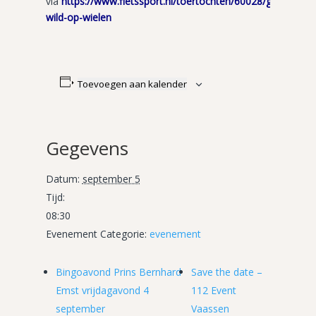
via
https://www.fietssport.nl/toertochten/60028/gisola-
wild-op-wielen
Toevoegen aan kalender
Gegevens
Datum:
september 5
Tijd:
08:30
Evenement Categorie:
evenement
Bingoavond Prins Bernhard
Save the date –
Emst vrijdagavond 4
112 Event
september
Vaassen