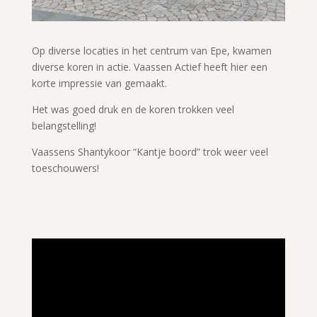
Op diverse locaties in het centrum van Epe, kwamen
diverse koren in actie. Vaassen Actief heeft hier een
korte impressie van gemaakt.
Het was goed druk en de koren trokken veel
belangstelling!
Vaassens Shantykoor “Kantje boord” trok weer veel
toeschouwers!