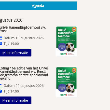
Agenda
gustus 2026
Univé Hanendârptoernooi v.v.
Emst
Datum
18 augustus 2026
Tijd
19:00
Meer informatie
Loting 16e editie van het Univé
Hanendârptoernooi v.v. Emst;
programma eerste speelavond
bekend
Datum
22 augustus 2026
Tijd
14:00
Meer informatie