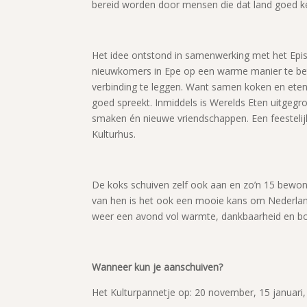
bereid worden door mensen die dat land goed k
Het idee ontstond in samenwerking met het Ep
nieuwkomers in Epe op een warme manier te betr
verbinding te leggen. Want samen koken en eten b
goed spreekt. Inmiddels is Werelds Eten uitgegr
smaken én nieuwe vriendschappen. Een feesteli
Kulturhus.
De koks schuiven zelf ook aan en zo’n 15 bewon
van hen is het ook een mooie kans om Nederlands
weer een avond vol warmte, dankbaarheid en bo
Wanneer kun je aanschuiven?
Het Kulturpannetje op: 20 november, 15 januari, 