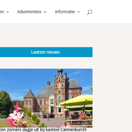
en
Advertenties
Informatie
Laatste nieuws
Een zomers dagje uit bij kasteel Cannenburch!