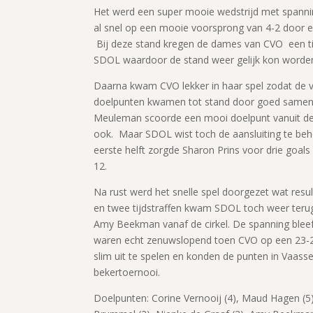
Het werd een super mooie wedstrijd met spanni
al snel op een mooie voorsprong van 4-2 door 
Bij deze stand kregen de dames van CVO een tij
SDOL waardoor de stand weer gelijk kon worden
Daarna kwam CVO lekker in haar spel zodat de
doelpunten kwamen tot stand door goed samensp
Meuleman scoorde een mooi doelpunt vanuit de 
ook. Maar SDOL wist toch de aansluiting te beh
eerste helft zorgde Sharon Prins voor drie goals
12.
Na rust werd het snelle spel doorgezet wat resu
en twee tijdstraffen kwam SDOL toch weer teru
Amy Beekman vanaf de cirkel. De spanning bleef
waren echt zenuwslopend toen CVO op een 23-2
slim uit te spelen en konden de punten in Vaasse
bekertoernooi.
Doelpunten: Corine Vernooij (4), Maud Hage