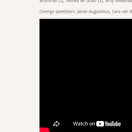
Brummel (2), Nienke de Graaf (3), Amy Beekman 
Overige speelsters: Jamie Augustinus, Sara van 