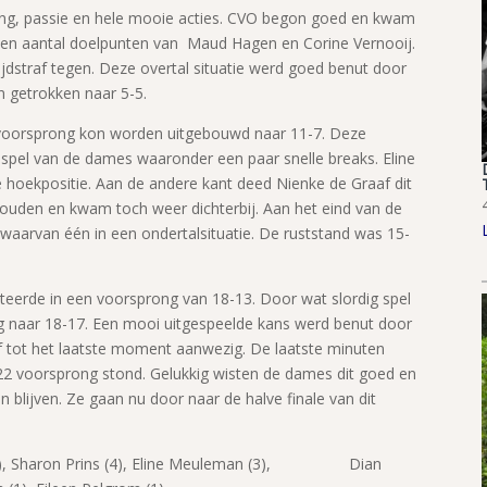
ng, passie en hele mooie acties. CVO begon goed en kwam
een aantal doelpunten van Maud Hagen en Corine Vernooij.
dstraf tegen. Deze overtal situatie werd goed benut door
 getrokken naar 5-5.
 voorsprong kon worden uitgebouwd naar 11-7. Deze
el van de dames waaronder een paar snelle breaks. Eline
hoekpositie. Aan de andere kant deed Nienke de Graaf dit
ouden en kwam toch weer dichterbij. Aan het eind van de
 waarvan één in een ondertalsituatie. De ruststand was 15-
lteerde in een voorsprong van 18-13. Door wat slordig spel
g naar 18-17. Een mooi uitgespeelde kans werd benut door
 tot het laatste moment aanwezig. De laatste minuten
2 voorsprong stond. Gelukkig wisten de dames dit goed en
n blijven. Ze gaan nu door naar de halve finale van dit
n (5), Sharon Prins (4), Eline Meuleman (3), Dian