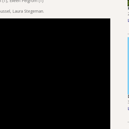
(1), Eileen Pelgrom (1)
Bussel, Laura Stegeman.