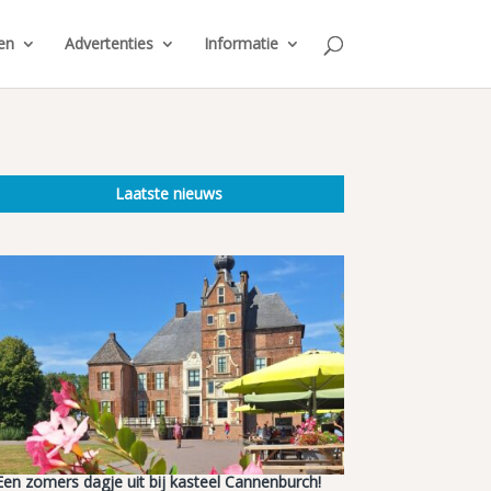
en
Advertenties
Informatie
Laatste nieuws
Een zomers dagje uit bij kasteel Cannenburch!