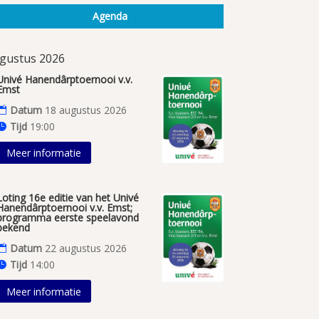
Agenda
gustus 2026
Univé Hanendârptoernooi v.v.
Emst
Datum
18 augustus 2026
Tijd
19:00
Meer informatie
Loting 16e editie van het Univé
Hanendârptoernooi v.v. Emst;
programma eerste speelavond
bekend
Datum
22 augustus 2026
Tijd
14:00
Meer informatie