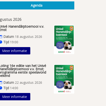
Agenda
gustus 2026
Univé Hanendârptoernooi v.v.
Emst
Datum
18 augustus 2026
Tijd
19:00
Meer informatie
Loting 16e editie van het Univé
Hanendârptoernooi v.v. Emst;
programma eerste speelavond
bekend
Datum
22 augustus 2026
Tijd
14:00
Meer informatie