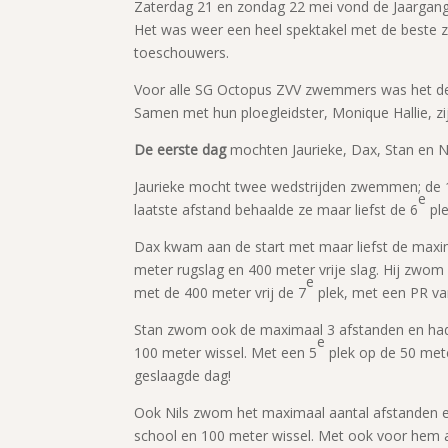
Zaterdag 21 en zondag 22 mei vond de Jaargangfi
Het was weer een heel spektakel met de beste
toeschouwers.
Voor alle SG Octopus ZVV zwemmers was het de
Samen met hun ploegleidster, Monique Hallie, zi
De eerste dag
mochten Jaurieke, Dax, Stan en Ni
Jaurieke mocht twee wedstrijden zwemmen; de 1
e
laatste afstand behaalde ze maar liefst de 6
ple
Dax kwam aan de start met maar liefst de maxima
meter rugslag en 400 meter vrije slag. Hij zwo
e
met de 400 meter vrij de 7
plek, met een PR va
Stan zwom ook de maximaal 3 afstanden en had 
e
100 meter wissel. Met een 5
plek op de 50 mete
geslaagde dag!
Ook Nils zwom het maximaal aantal afstanden e
school en 100 meter wissel. Met ook voor hem a