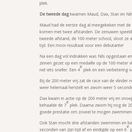
plek.
De tweede dag
kwamen Maud, Dax, Stan en Nils 
Maud had de eerste dag al meegekeken met de
komen met twee afstanden. De zenuwen speelden 
tweede afstand, de 100 meter school, sloot ze a
tijd. Een mooi resultaat voor een debutante!
Na een dag vol indrukken was Nils opgestaan en 
zinnen gezet op een medaille op de 100 meter vli
e
net iets sneller. Een 4
plek en een verbetering v
Bij de 200 meter vrij zat de race van de vlinder 
weer helemaal herstelt en zwom weer 5 seconden 
Dax kwam in actie op de 200 meter vrij en snoep
e
behaalde de 7
plek. Daarna zwom hij nog de 20
goede prestatie om zoveel te mogen zwemmen
Ook Stan mocht drie afstanden zwemmen en bego
e
seconden van zijn tijd af en eindigde op een 6
p