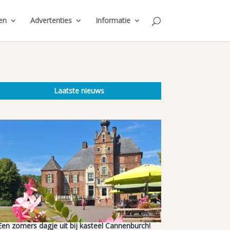
en
Advertenties
Informatie
Laatste nieuws
Een zomers dagje uit bij kasteel Cannenburch!