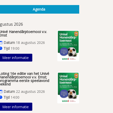
Agenda
gustus 2026
Univé Hanendârptoernooi v.v.
Emst
Datum
18 augustus 2026
Tijd
19:00
Meer informatie
Loting 16e editie van het Univé
Hanendârptoernooi v.v. Emst;
programma eerste speelavond
bekend
Datum
22 augustus 2026
Tijd
14:00
Meer informatie