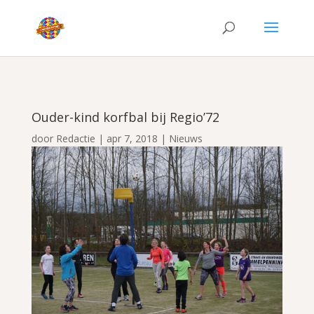
Ouder-kind korfbal bij Regio’72
door
Redactie
|
apr 7, 2018
|
Nieuws