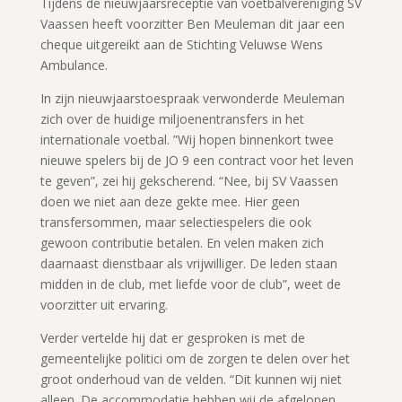
Tijdens de nieuwjaarsreceptie van voetbalvereniging SV
Vaassen heeft voorzitter Ben Meuleman dit jaar een
cheque uitgereikt aan de Stichting Veluwse Wens
Ambulance.
In zijn nieuwjaarstoespraak verwonderde Meuleman
zich over de huidige miljoenentransfers in het
internationale voetbal. ”Wij hopen binnenkort twee
nieuwe spelers bij de JO 9 een contract voor het leven
te geven”, zei hij gekscherend. “Nee, bij SV Vaassen
doen we niet aan deze gekte mee. Hier geen
transfersommen, maar selectiespelers die ook
gewoon contributie betalen. En velen maken zich
daarnaast dienstbaar als vrijwilliger. De leden staan
midden in de club, met liefde voor de club”, weet de
voorzitter uit ervaring.
Verder vertelde hij dat er gesproken is met de
gemeentelijke politici om de zorgen te delen over het
groot onderhoud van de velden. “Dit kunnen wij niet
alleen. De accommodatie hebben wij de afgelopen