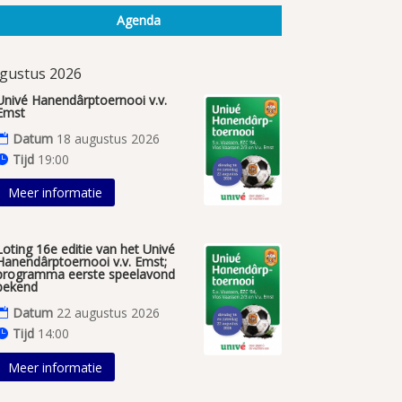
Agenda
gustus 2026
Univé Hanendârptoernooi v.v.
Emst
Datum
18 augustus 2026
Tijd
19:00
Meer informatie
Loting 16e editie van het Univé
Hanendârptoernooi v.v. Emst;
programma eerste speelavond
bekend
Datum
22 augustus 2026
Tijd
14:00
Meer informatie