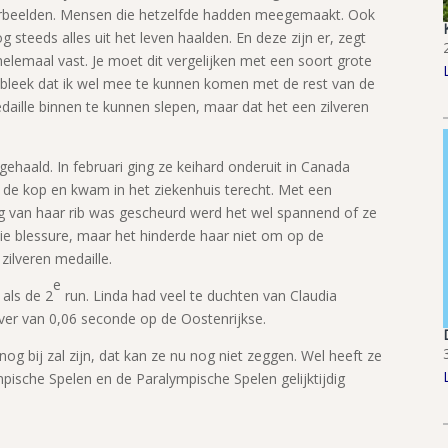
orbeelden. Mensen die hetzelfde hadden meegemaakt. Ook
steeds alles uit het leven haalden. En deze zijn er, zegt
an helemaal vast. Je moet dit vergelijken met een soort grote
d bleek dat ik wel mee te kunnen komen met de rest van de
daille binnen te kunnen slepen, maar dat het een zilveren
ehaald. In februari ging ze keihard onderuit in Canada
r de kop en kwam in het ziekenhuis terecht. Met een
ng van haar rib was gescheurd werd het wel spannend of ze
die blessure, maar het hinderde haar niet om op de
zilveren medaille.
e
als de 2
run. Linda had veel te duchten van Claudia
over van 0,06 seconde op de Oostenrijkse.
g bij zal zijn, dat kan ze nu nog niet zeggen. Wel heeft ze
ische Spelen en de Paralympische Spelen gelijktijdig