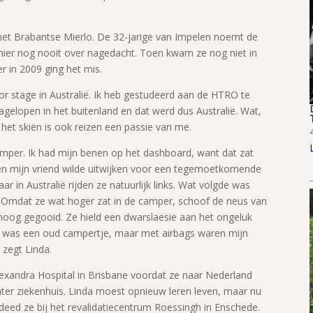
 het Brabantse Mierlo. De 32-jarige van Impelen noemt de
 hier nog nooit over nagedacht. Toen kwam ze nog niet in
 in 2009 ging het mis.
or stage in Australië. Ik heb gestudeerd aan de HTRO te
tagelopen in het buitenland en dat werd dus Australië. Wat,
 het skiën is ook reizen een passie van me.
amper. Ik had mijn benen op het dashboard, want dat zat
n mijn vriend wilde uitwijken voor een tegemoetkomende
r in Australië rijden ze natuurlijk links. Wat volgde was
. Omdat ze wat hoger zat in de camper, schoof de neus van
oog gegooid. Ze hield een dwarslaesie aan het ongeluk
et was een oud campertje, maar met airbags waren mijn
 zegt Linda.
lexandra Hospital in Brisbane voordat ze naar Nederland
er ziekenhuis. Linda moest opnieuw leren leven, maar nu
 deed ze bij het revalidatiecentrum Roessingh in Enschede.