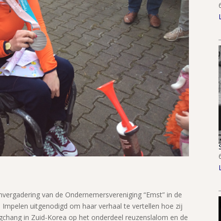
envergadering van de Ondernemersvereniging “Emst” in de
Impelen uitgenodigd om haar verhaal te vertellen hoe zij
gchang in Zuid-Korea op het onderdeel reuzenslalom en de