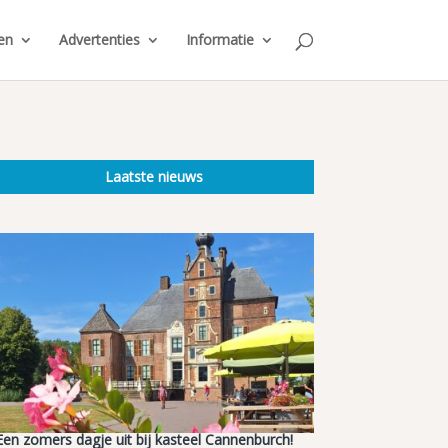
en
Advertenties
Informatie
Laatste nieuws
Een zomers dagje uit bij kasteel Cannenburch!