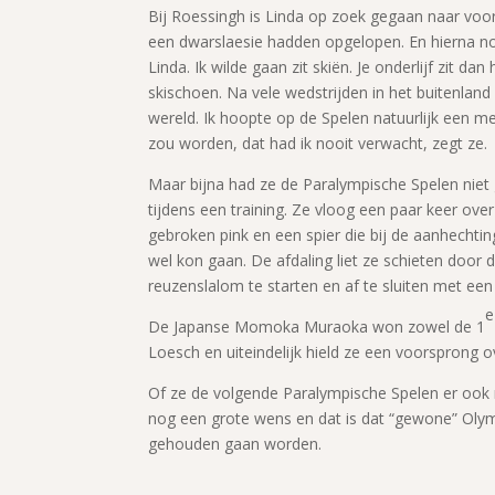
Bij Roessingh is Linda op zoek gegaan naar vo
een dwarslaesie hadden opgelopen. En hierna nog 
Linda. Ik wilde gaan zit skiën. Je onderlijf zit d
skischoen. Na vele wedstrijden in het buitenlan
wereld. Ik hoopte op de Spelen natuurlijk een me
zou worden, dat had ik nooit verwacht, zegt ze.
Maar bijna had ze de Paralympische Spelen niet g
tijdens een training. Ze vloog een paar keer ove
gebroken pink en een spier die bij de aanhechti
wel kon gaan. De afdaling liet ze schieten door 
reuzenslalom te starten en af te sluiten met een 
e
De Japanse Momoka Muraoka won zowel de 1
Loesch en uiteindelijk hield ze een voorsprong 
Of ze de volgende Paralympische Spelen er ook no
nog een grote wens en dat is dat “gewone” Olymp
gehouden gaan worden.