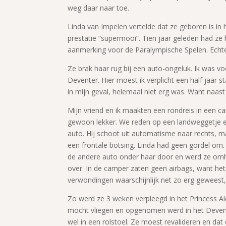
weg daar naar toe.
Linda van Impelen vertelde dat ze geboren is in
prestatie “supermooi”. Tien jaar geleden had ze
aanmerking voor de Paralympische Spelen. Echter
Ze brak haar rug bij een auto-ongeluk. Ik was vo
Deventer. Hier moest ik verplicht een half jaar s
in mijn geval, helemaal niet erg was. Want naast
Mijn vriend en ik maakten een rondreis in een c
gewoon lekker. We reden op een landweggetje e
auto. Hij schoot uit automatisme naar rechts, maa
een frontale botsing. Linda had geen gordel om
de andere auto onder haar door en werd ze omh
over. In de camper zaten geen airbags, want h
verwondingen waarschijnlijk net zo erg geweest,
Zo werd ze 3 weken verpleegd in het Princess A
mocht vliegen en opgenomen werd in het Devent
wel in een rolstoel. Ze moest revalideren en dat