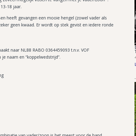
 13-18 jaar.
ssen heeft gevangen een mooie hengel (zowel vader als
eker geen kwaad. Er wordt op stek gevist en iedere ronde
ergemaakt naar NL88 RABO 0364459093 t.n.v. VOF
n je naam en “koppelwedstrijd”.
ng
mbinatie van vader/zoon is het meest voor de hand