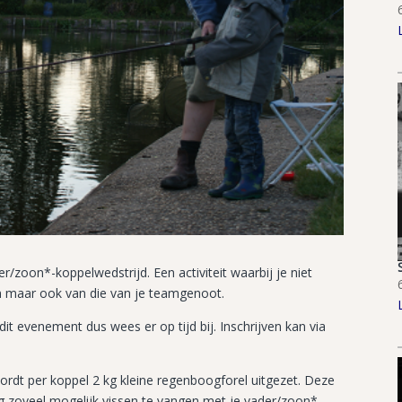
er/zoon*-koppelwedstrijd. Een activiteit waarbij je niet
ten maar ook van die van je teamgenoot.
 evenement dus wees er op tijd bij. Inschrijven kan via
ordt per koppel 2 kg kleine regenboogforel uitgezet. Deze
ng zoveel mogelijk vissen te vangen met je vader/zoon*.