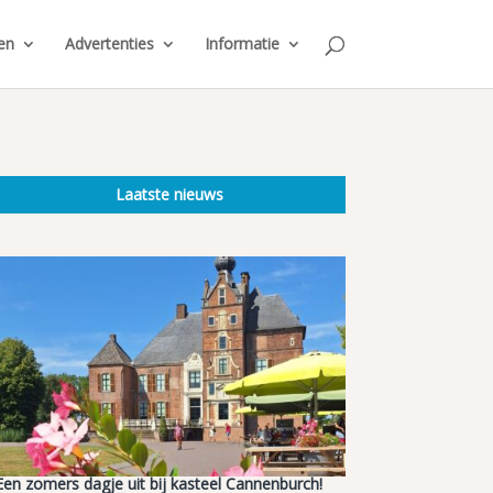
en
Advertenties
Informatie
Laatste nieuws
Een zomers dagje uit bij kasteel Cannenburch!