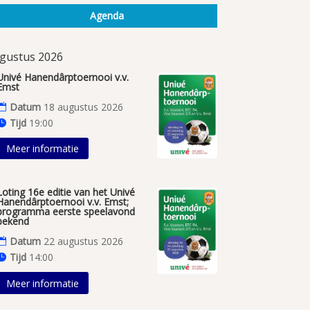
Agenda
gustus 2026
Univé Hanendârptoernooi v.v.
Emst
Datum
18 augustus 2026
Tijd
19:00
Meer informatie
Loting 16e editie van het Univé
Hanendârptoernooi v.v. Emst;
programma eerste speelavond
bekend
Datum
22 augustus 2026
Tijd
14:00
Meer informatie