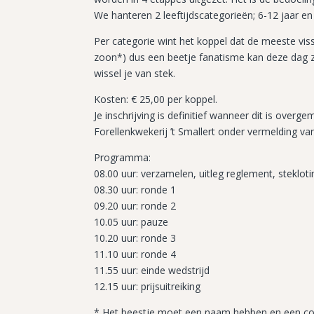
We hanteren 2 leeftijdscategorieën; 6-12 jaar en
Per categorie wint het koppel dat de meeste vi
zoon*) dus een beetje fanatisme kan deze dag z
wissel je van stek.
Kosten: € 25,00 per koppel.
Je inschrijving is definitief wanneer dit is ov
Forellenkwekerij ’t Smallert onder vermelding va
Programma:
08.00 uur: verzamelen, uitleg reglement, stekloti
08.30 uur: ronde 1
09.20 uur: ronde 2
10.05 uur: pauze
10.20 uur: ronde 3
11.10 uur: ronde 4
11.55 uur: einde wedstrijd
12.15 uur: prijsuitreiking
* Het beestje moet een naam hebben en een co