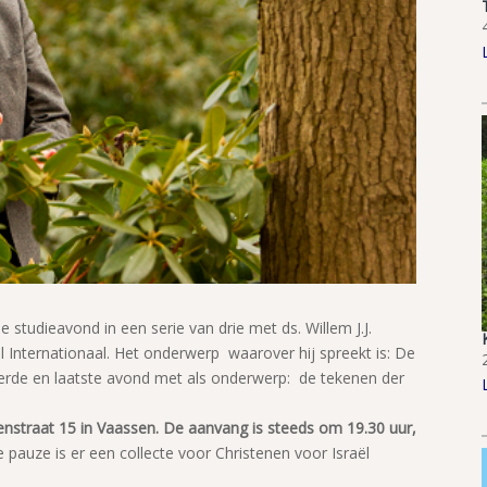
 studieavond in een serie van drie met ds. Willem J.J.
l Internationaal. Het onderwerp waarover hij spreekt is: De
 derde en laatste avond met als onderwerp: de tekenen der
enstraat 15 in Vaassen. De aanvang is steeds om 19.30 uur,
e pauze is er een collecte voor Christenen voor Israël