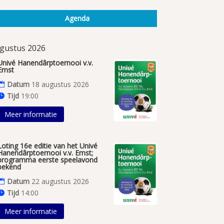
Agenda
gustus 2026
Univé Hanendârptoernooi v.v.
Emst
Datum
18 augustus 2026
Tijd
19:00
Meer informatie
Loting 16e editie van het Univé
Hanendârptoernooi v.v. Emst;
programma eerste speelavond
bekend
Datum
22 augustus 2026
Tijd
14:00
Meer informatie