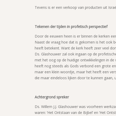
Tevens is er een verkoop van producten uit Israë
Tekenen der tijden in profetisch perspectief
Door de eeuwen heen is er binnen de kerken een 
Naast de vraag hoe dat is gekomen is het ook be
heeft betekent. Want de kerk heeft zeer veel do
Ds. Glashouwer zal ook ingaan op de profetische
met het oog op de huidige ontwikkelingen in de w
heeft nog steeds als Gods verbond een grote en b
maar een klein woordje, maar het heeft een vers
die maar eindeloos lijken door te kunnen gaan, ui
Achtergrond spreker
Ds. Willem J.J. Glashouwer was voorheen werkza
waren: ‘Het Ontstaan van de Bijbel’ en ‘Het Ontst