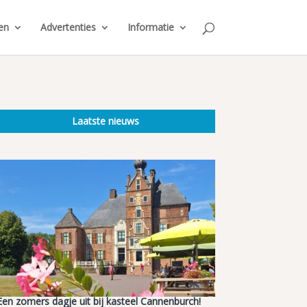
en
Advertenties
Informatie
Laatste nieuws
Een zomers dagje uit bij kasteel Cannenburch!