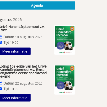
Agenda
gustus 2026
Univé Hanendârptoernooi v.v.
Emst
Datum
18 augustus 2026
Tijd
19:00
Meer informatie
Loting 16e editie van het Univé
Hanendârptoernooi v.v. Emst;
programma eerste speelavond
bekend
Datum
22 augustus 2026
Tijd
14:00
Meer informatie