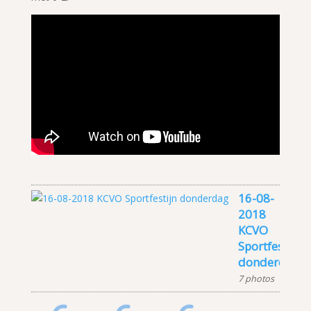
16-08-
2018
KCVO
Sportfestijn
donderdag
7 photos