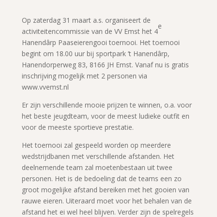
Op zaterdag 31 maart a.s. organiseert de
e
activiteitencommissie van de VV Emst het 4
Hanendârp Paaseierengooi toernooi. Het toernooi
begint om 18.00 uur bij sportpark ’t Hanendârp,
Hanendorperweg 83, 8166 JH Emst. Vanaf nu is gratis
inschrijving mogelijk met 2 personen via
www.vvemst.nl
Er zijn verschillende mooie prijzen te winnen, o.a. voor
het beste jeugdteam, voor de meest ludieke outfit en
voor de meeste sportieve prestatie.
Het toernooi zal gespeeld worden op meerdere
wedstrijdbanen met verschillende afstanden. Het
deelnemende team zal moetenbestaan uit twee
personen. Het is de bedoeling dat de teams een zo
groot mogelijke afstand bereiken met het gooien van
rauwe eieren. Uiteraard moet voor het behalen van de
afstand het ei wel heel blijven. Verder zijn de spelregels