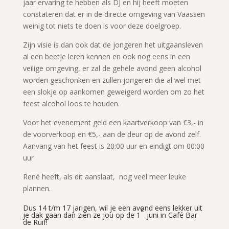
jaar ervaring te hebben als DJ en hij heeft moeten
constateren dat er in de directe omgeving van Vaassen
weinig tot niets te doen is voor deze doelgroep.
Zijn visie is dan ook dat de jongeren het uitgaansleven
al een beetje leren kennen en ook nog eens in een
veilige omgeving, er zal de gehele avond geen alcohol
worden geschonken en zullen jongeren die al wel met
een slokje op aankomen geweigerd worden om zo het
feest alcohol loos te houden.
Voor het evenement geld een kaartverkoop van €3,- in
de voorverkoop en €5,- aan de deur op de avond zelf.
Aanvang van het feest is 20:00 uur en eindigt om 00:00
uur
René heeft, als dit aanslaat, nog veel meer leuke
plannen.
Dus 14 t/m 17 jarigen, wil je een avond eens lekker uit
e
je dak gaan dan zien ze jou op de 1
juni in Café Bar
de Ruif!