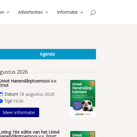
en
Advertenties
Informatie
Agenda
gustus 2026
Univé Hanendârptoernooi v.v.
Emst
Datum
18 augustus 2026
Tijd
19:00
Meer informatie
Loting 16e editie van het Univé
Hanendârptoernooi v.v. Emst;