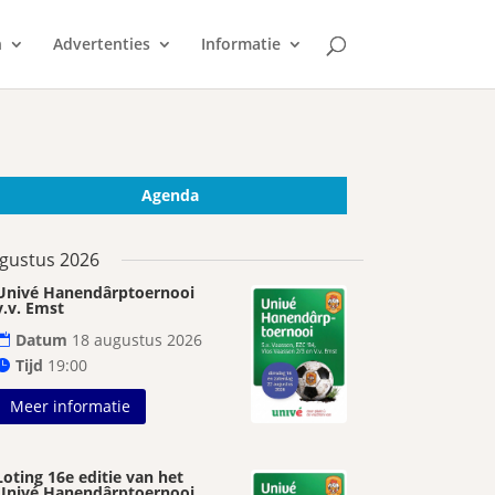
n
Advertenties
Informatie
Agenda
gustus 2026
Univé Hanendârptoernooi
v.v. Emst
Datum
18 augustus 2026
Tijd
19:00
Meer informatie
Loting 16e editie van het
Univé Hanendârptoernooi