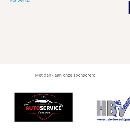
Kouwenaar”
Met dank aan onze sponsoren: