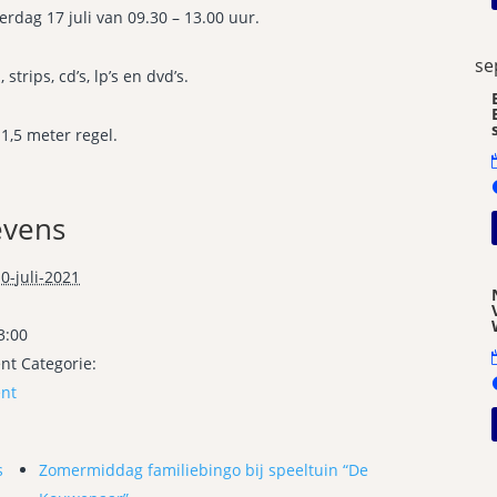
erdag 17 juli van 09.30 – 13.00 uur.
se
trips, cd’s, lp’s en dvd’s.
1,5 meter regel.
vens
0-juli-2021
3:00
t Categorie:
nt
s
Zomermiddag familiebingo bij speeltuin “De