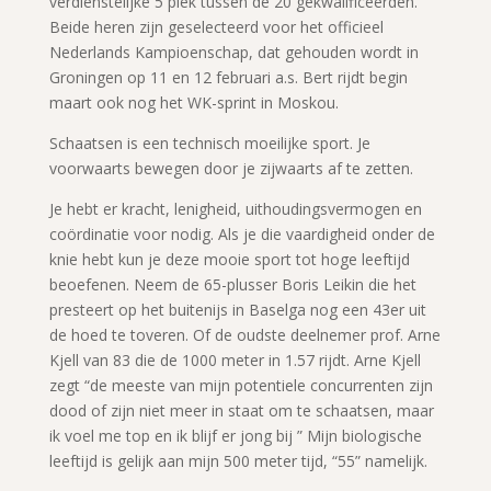
verdienstelijke 5 plek tussen de 20 gekwalificeerden.
Beide heren zijn geselecteerd voor het officieel
Nederlands Kampioenschap, dat gehouden wordt in
Groningen op 11 en 12 februari a.s. Bert rijdt begin
maart ook nog het WK-sprint in Moskou.
Schaatsen is een technisch moeilijke sport. Je
voorwaarts bewegen door je zijwaarts af te zetten.
Je hebt er kracht, lenigheid, uithoudingsvermogen en
coördinatie voor nodig. Als je die vaardigheid onder de
knie hebt kun je deze mooie sport tot hoge leeftijd
beoefenen. Neem de 65-plusser Boris Leikin die het
presteert op het buitenijs in Baselga nog een 43er uit
de hoed te toveren. Of de oudste deelnemer prof. Arne
Kjell van 83 die de 1000 meter in 1.57 rijdt. Arne Kjell
zegt “de meeste van mijn potentiele concurrenten zijn
dood of zijn niet meer in staat om te schaatsen, maar
ik voel me top en ik blijf er jong bij ” Mijn biologische
leeftijd is gelijk aan mijn 500 meter tijd, “55” namelijk.