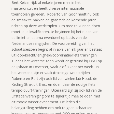
Bert Keizer rijdt al enkele jaren mee in het
mastercircuit en heeft diverse internationale
toernooien gereden. Roberto van Goor heeft nu ook
de smaak te pakken en gaat zich de komende jaren
richten op deze wedstrijden. Om mee te kunnen doen
moet je je kwalificeren, te beginnen bij het rijden van
de limiet en daarna eventueel op basis van de
Nederlandse ranglijsten. De voorbereiding van het
schaatsseizoen begint al in april van elk jaar en bestaat
uit loop/kracht/lenigheid/coördinatie/fiets trainingen.
Tijdens het winterseizoen wordt er getraind bij DSO op
de ijsbaan in Deventer, vaak 2 of 3 keer per week. In
het weekend zijn er vaak (trainings-)wedstrijden.
Roberto en Bert zijn ook lid van wielerclub Houdt de
Ketting Strak uit Emst en doen daar de nodige fiets-
tempo(duur)-trainingen. Uiteraard zijn zij ook lid van de
Elfstedenvereniging om te zijner tijd mee te doen met
dit mooie winter-evenement. De leden die
belangstelling hebben om ook te gaan schaatsen
kunnen contact opnemen met DSO en willen ze ook