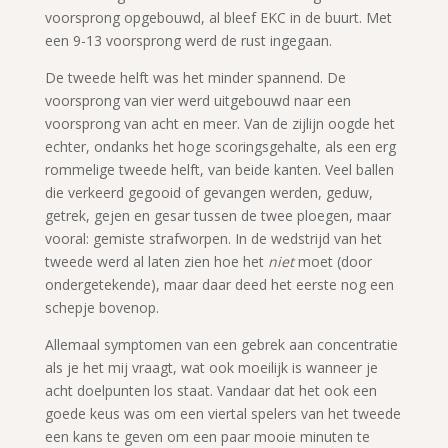
voorsprong opgebouwd, al bleef EKC in de buurt. Met
een 9-13 voorsprong werd de rust ingegaan.
De tweede helft was het minder spannend. De
voorsprong van vier werd uitgebouwd naar een
voorsprong van acht en meer. Van de zijlijn oogde het
echter, ondanks het hoge scoringsgehalte, als een erg
rommelige tweede helft, van beide kanten. Veel ballen
die verkeerd gegooid of gevangen werden, geduw,
getrek, gejen en gesar tussen de twee ploegen, maar
vooral: gemiste strafworpen. In de wedstrijd van het
tweede werd al laten zien hoe het
niet
moet (door
ondergetekende), maar daar deed het eerste nog een
schepje bovenop.
Allemaal symptomen van een gebrek aan concentratie
als je het mij vraagt, wat ook moeilijk is wanneer je
acht doelpunten los staat. Vandaar dat het ook een
goede keus was om een viertal spelers van het tweede
een kans te geven om een paar mooie minuten te