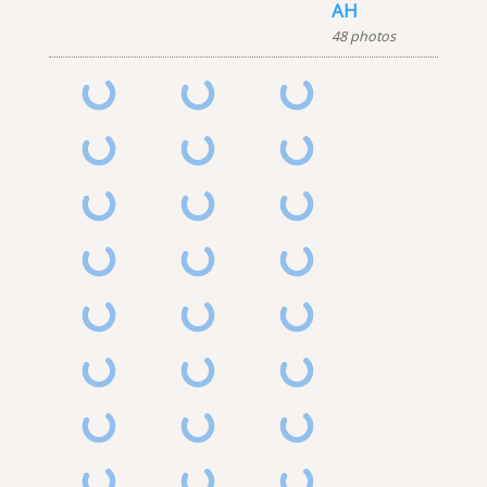
AH
48 photos