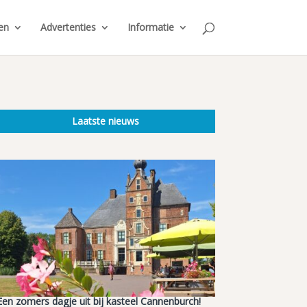
en
Advertenties
Informatie
Laatste nieuws
Een zomers dagje uit bij kasteel Cannenburch!