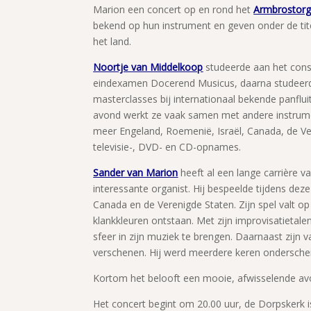
Marion een concert op en rond het
Armbrostorg
bekend op hun instrument en geven onder de tit
het land.
Noortje van Middelkoop
studeerde aan het cons
eindexamen Docerend Musicus, daarna studeerde
masterclasses bij internationaal bekende panflui
avond werkt ze vaak samen met andere instrume
meer Engeland, Roemenië, Israël, Canada, de Ve
televisie-, DVD- en CD-opnames.
Sander van Marion
heeft al een lange carrière v
interessante organist. Hij bespeelde tijdens dez
Canada en de Verenigde Staten. Zijn spel valt o
klankkleuren ontstaan. Met zijn improvisatietal
sfeer in zijn muziek te brengen. Daarnaast zijn 
verschenen. Hij werd meerdere keren ondersche
Kortom het belooft een mooie, afwisselende av
Het concert begint om 20.00 uur, de Dorpskerk i