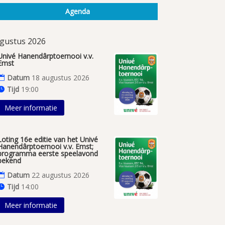
Agenda
gustus 2026
Univé Hanendârptoernooi v.v.
Emst
Datum
18 augustus 2026
Tijd
19:00
Meer informatie
Loting 16e editie van het Univé
Hanendârptoernooi v.v. Emst;
programma eerste speelavond
bekend
Datum
22 augustus 2026
Tijd
14:00
Meer informatie