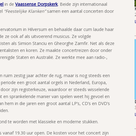
el
in de
Vaassense Dorpskerk
. Beide zijn internationaal
el
“Feestelijke Klanken”
samen een aantal concerten door
ervatorium in Hilversum en behaalde daar cum laude haar
 ze ook af als uitvoerend musicus. Ze volgde
tisten als Simion Stanciu en Gheorghe Zamfir. Net als deze
ntalisten en koren. Ze maakte concertreizen door onder
renigde Staten en Australië. Ze werkte mee aan radio-,
an ruim zestig jaar achter de rug, maar is nog steeds een
e periode een groot aantal orgels in Nederland, Europa,
p door zijn registerkeuze, waardoor er steeds wisselende
ent en sprankelende manier van spelen weet hij gevoel en
van hem in die jaren een groot aantal LP’s, CD’s en DVD’s
iden.
ond te worden met klassieke en moderne stukken.
s vanaf 19.30 uur open. De kosten voor het concert zijn