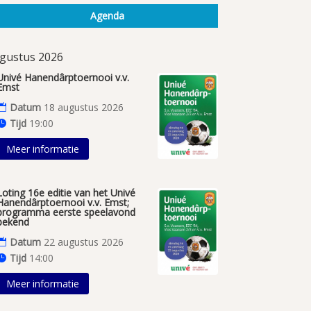
Agenda
gustus 2026
Univé Hanendârptoernooi v.v.
Emst
Datum
18 augustus 2026
Tijd
19:00
Meer informatie
Loting 16e editie van het Univé
Hanendârptoernooi v.v. Emst;
programma eerste speelavond
bekend
Datum
22 augustus 2026
Tijd
14:00
Meer informatie