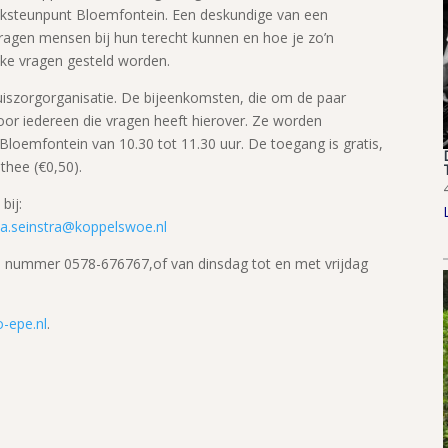
ijksteunpunt Bloemfontein. Een deskundige van een
vragen mensen bij hun terecht kunnen en hoe je zo’n
ke vragen gesteld worden.
huiszorgorganisatie. De bijeenkomsten, die om de paar
voor iedereen die vragen heeft hierover. Ze worden
oemfontein van 10.30 tot 11.30 uur. De toegang is gratis,
thee (€0,50).
bij:
da.seinstra@koppelswoe.nl
op nummer 0578-676767,of van dinsdag tot en met vrijdag
-epe.nl
.