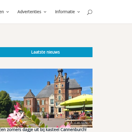
en
Advertenties
Informatie
Laatste nieuws
Een zomers dagje uit bij kasteel Cannenburch!