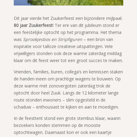
Dit jaar vierde het Zuukerfeest een bijzondere mijlpaal:
80 jaar Zuukerfeest
! Ter ere van dit jubileum stond er
een feestelijke optocht op het programma. Het thema
was
Sprookjesbos en Stripfiguren
– een bron van
inspiratie voor talloze creatieve uitspattingen. Vele
vrijwilligers stonden ook deze warme zaterdag middag
klaar om dit feest weer tot een groot succes te maken.
Vrienden, families, buren, collega’s en kennissen staken
de handen ineen om prachtige wagens te bouwen. Op
deze warme met zonovergoten zaterdag trok de
optocht door heel Zuuk. Langs de 12 kilometer lange
route stonden inwoners – slim opgesteld in de
schaduw – enthousiast te kijken en aan te moedigen.
In de feesttent stond een grote stembus klaar, waarin
bezoekers konden stemmen op de mooiste
optochtwagen. Daarnaast kon er ook een kaartje