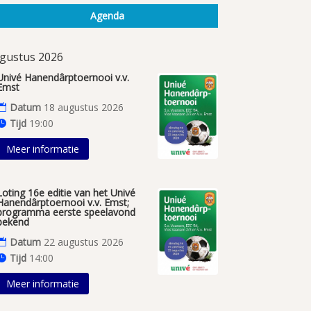
Agenda
gustus 2026
Univé Hanendârptoernooi v.v.
Emst
Datum
18 augustus 2026
Tijd
19:00
Meer informatie
Loting 16e editie van het Univé
Hanendârptoernooi v.v. Emst;
programma eerste speelavond
bekend
Datum
22 augustus 2026
Tijd
14:00
Meer informatie