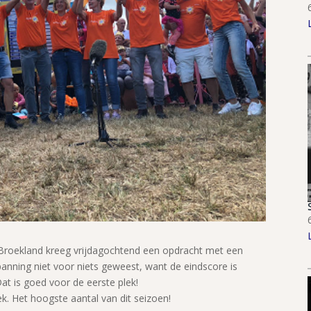
ekland kreeg vrijdagochtend een opdracht met een
spanning niet voor niets geweest, want de eindscore is
t is goed voor de eerste plek!
k. Het hoogste aantal van dit seizoen!