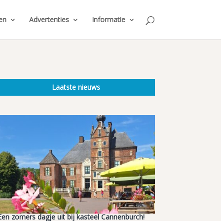
en
Advertenties
Informatie
Laatste nieuws
Een zomers dagje uit bij kasteel Cannenburch!