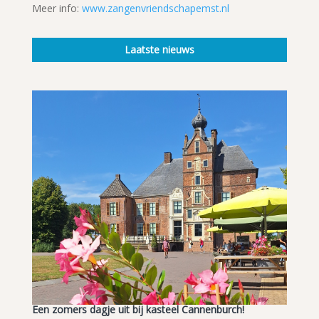
Meer info:
www.zangenvriendschapemst.nl
Laatste nieuws
Een zomers dagje uit bij kasteel Cannenburch!