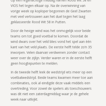
Op een regenachtige middag namen Rood Wit 58 en
VIOS het tegen elkaar op. Na de overwinning van
vorige week op koploper begonnen de Geel Zwarten
met veel vertrouwen aan het duel tegen het laag
geklasseerde Rood Wit 58 in Putten.
Door de hevige wind was het onmogelijk voor beide
teams om tot goed voetbal te komen. Doordat de
wind dwars over het veld blies vond het spel aan één
kant van het veld plaats. De eerste helft telde zo’n 35
inworpen. Velen daarvan verdwenen zonder contact
weer over de zijlijn. Verder waren er in de eerste helft
geen hoogtepunten te melden.
In de tweede helft leek de wedstrijd iets meer op een
voetbalwedstrijd. Beide teams kwamen meer toe aan
combinaties, ook al eindigde deze vaak middels een
overtreding. Voor zowel de spelers als toeschouwers
was dit niet een zaterdagmiddag waar je de gehele
week naar uitkijkt.