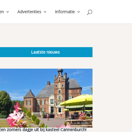
en
Advertenties
Informatie
Laatste nieuws
Een zomers dagje uit bij kasteel Cannenburch!