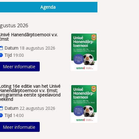
Agenda
gustus 2026
Univé Hanendârptoernooi v.v.
Emst
Datum
18 augustus 2026
Tijd
19:00
Meer informatie
Loting 16e editie van het Univé
Hanendârptoernooi v.v. Emst;
programma eerste speelavond
bekend
Datum
22 augustus 2026
Tijd
14:00
Meer informatie