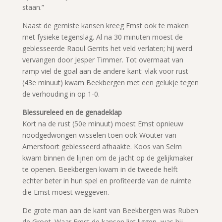
staan.”
Naast de gemiste kansen kreeg Emst ook te maken
met fysieke tegenslag. Al na 30 minuten moest de
geblesseerde Raoul Gerrits het veld verlaten; hij werd
vervangen door Jesper Timmer. Tot overmaat van
ramp viel de goal aan de andere kant: vlak voor rust
(43e minuut) kwam Beekbergen met een gelukje tegen
de verhouding in op 1-0.
Blessureleed en de genadeklap
Kort na de rust (50e minuut) moest Emst opnieuw
noodgedwongen wisselen toen ook Wouter van
Amersfoort geblesseerd afhaakte. Koos van Selm
kwam binnen de lijnen om de jacht op de gelijkmaker
te openen. Beekbergen kwam in de tweede helft
echter beter in hun spel en profiteerde van de ruimte
die Emst moest weggeven.
De grote man aan de kant van Beekbergen was Ruben
de Groot. Waar Emst de kansen liet liggen, was hij