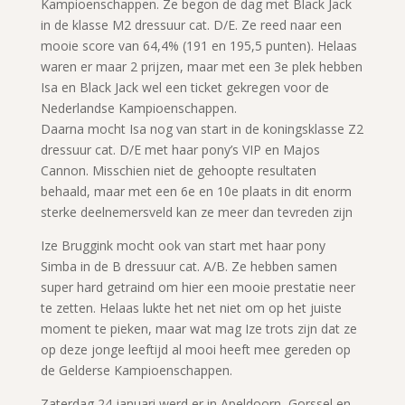
Kampioenschappen. Ze begon de dag met Black Jack
in de klasse M2 dressuur cat. D/E. Ze reed naar een
mooie score van 64,4% (191 en 195,5 punten). Helaas
waren er maar 2 prijzen, maar met een 3e plek hebben
Isa en Black Jack wel een ticket gekregen voor de
Nederlandse Kampioenschappen.
Daarna mocht Isa nog van start in de koningsklasse Z2
dressuur cat. D/E met haar pony’s VIP en Majos
Cannon. Misschien niet de gehoopte resultaten
behaald, maar met een 6e en 10e plaats in dit enorm
sterke deelnemersveld kan ze meer dan tevreden zijn
Ize Bruggink mocht ook van start met haar pony
Simba in de B dressuur cat. A/B. Ze hebben samen
super hard getraind om hier een mooie prestatie neer
te zetten. Helaas lukte het net niet om op het juiste
moment te pieken, maar wat mag Ize trots zijn dat ze
op deze jonge leeftijd al mooi heeft mee gereden op
de Gelderse Kampioenschappen.
Zaterdag 24 januari werd er in Apeldoorn, Gorssel en