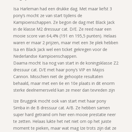
Isa Harleman had een drukke dag. Met maar liefst 3
pony’s mocht ze van start tijdens de
Kampioenschappen. Ze begon de dag met Black Jack
in de klasse M2 dressuur cat. D/E. Ze reed naar een
mooie score van 64,4% (191 en 195,5 punten). Helaas
waren er maar 2 prijzen, maar met een 3e plek hebben
Isa en Black Jack wel een ticket gekregen voor de
Nederlandse Kampioenschappen.
Daarna mocht Isa nog van start in de koningsklasse Z2
dressuur cat. D/E met haar pony’s VIP en Majos
Cannon. Misschien niet de gehoopte resultaten
behaald, maar met een 6e en 10e plaats in dit enorm
sterke deelnemersveld kan ze meer dan tevreden zijn
Ize Bruggink mocht ook van start met haar pony
Simba in de B dressuur cat. A/B. Ze hebben samen
super hard getraind om hier een mooie prestatie neer
te zetten. Helaas lukte het net niet om op het juiste
moment te pieken, maar wat mag Ize trots zijn dat ze