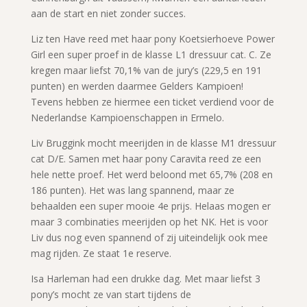
aan de start en niet zonder succes.
Liz ten Have reed met haar pony Koetsierhoeve Power
Girl een super proef in de klasse L1 dressuur cat. C. Ze
kregen maar liefst 70,1% van de jury’s (229,5 en 191
punten) en werden daarmee Gelders Kampioen!
Tevens hebben ze hiermee een ticket verdiend voor de
Nederlandse Kampioenschappen in Ermelo.
Liv Bruggink mocht meerijden in de klasse M1 dressuur
cat D/E. Samen met haar pony Caravita reed ze een
hele nette proef. Het werd beloond met 65,7% (208 en
186 punten). Het was lang spannend, maar ze
behaalden een super mooie 4e prijs. Helaas mogen er
maar 3 combinaties meerijden op het NK. Het is voor
Liv dus nog even spannend of zij uiteindelijk ook mee
mag rijden. Ze staat 1e reserve.
Isa Harleman had een drukke dag. Met maar liefst 3
pony’s mocht ze van start tijdens de