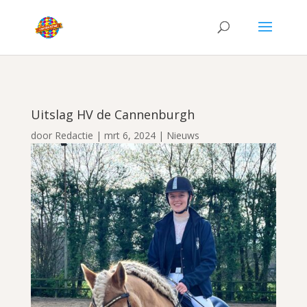
Uitslag HV de Cannenburgh
door
Redactie
|
mrt 6, 2024
|
Nieuws