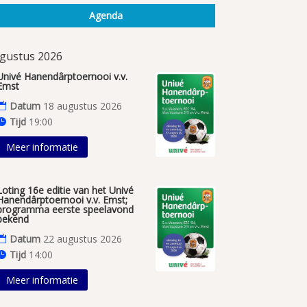
Agenda
gustus 2026
Univé Hanendârptoernooi v.v.
Emst
Datum
18 augustus 2026
Tijd
19:00
Meer informatie
Loting 16e editie van het Univé
Hanendârptoernooi v.v. Emst;
programma eerste speelavond
bekend
Datum
22 augustus 2026
Tijd
14:00
Meer informatie