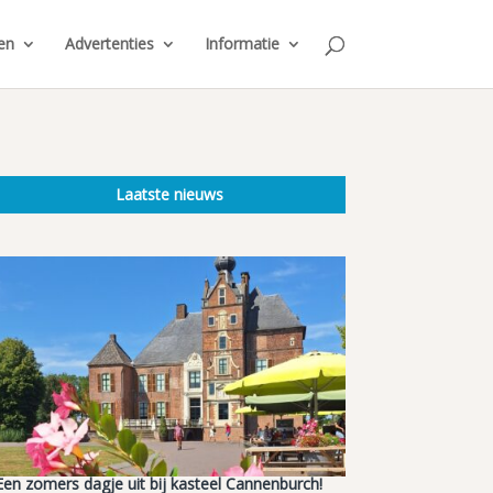
en
Advertenties
Informatie
Laatste nieuws
Een zomers dagje uit bij kasteel Cannenburch!