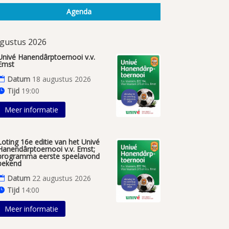
Agenda
gustus 2026
Univé Hanendârptoernooi v.v.
Emst
Datum
18 augustus 2026
Tijd
19:00
Meer informatie
Loting 16e editie van het Univé
Hanendârptoernooi v.v. Emst;
programma eerste speelavond
bekend
Datum
22 augustus 2026
Tijd
14:00
Meer informatie