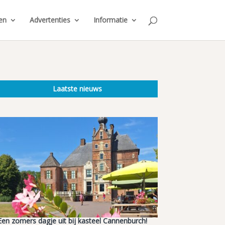
en
Advertenties
Informatie
Laatste nieuws
Een zomers dagje uit bij kasteel Cannenburch!