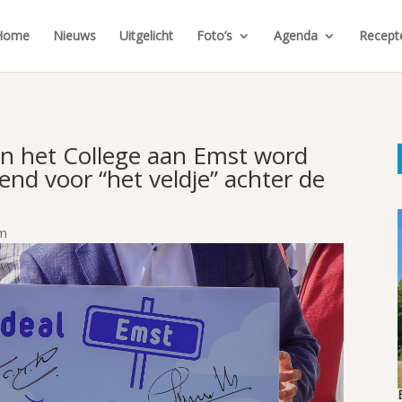
Home
Nieuws
Uitgelicht
Foto’s
Agenda
Recept
an het College aan Emst word
nd voor “het veldje” achter de
m