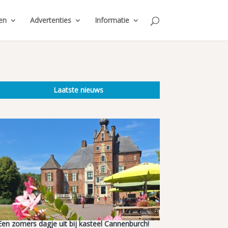
en
Advertenties
Informatie
Laatste nieuws
Een zomers dagje uit bij kasteel Cannenburch!