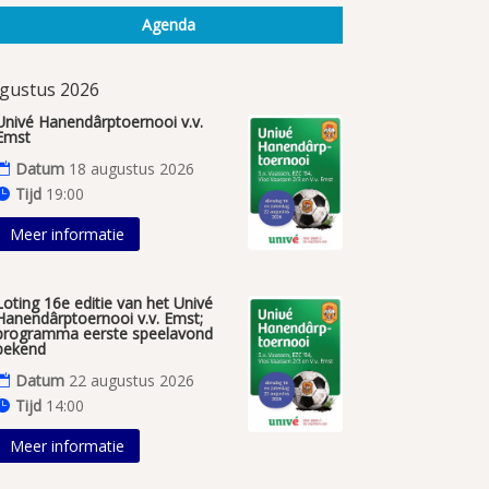
Agenda
gustus 2026
Univé Hanendârptoernooi v.v.
Emst
Datum
18 augustus 2026
Tijd
19:00
Meer informatie
Loting 16e editie van het Univé
Hanendârptoernooi v.v. Emst;
programma eerste speelavond
bekend
Datum
22 augustus 2026
Tijd
14:00
Meer informatie