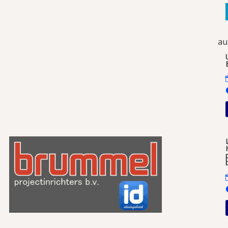
au
or: