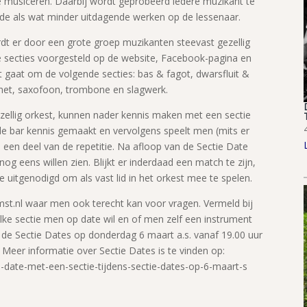
e musiceren. Daarbij wordt geprobeerd iedere muzikant te
ende als wat minder uitdagende werken op de lessenaar.
dt er door een grote groep muzikanten steevast gezellig
 secties voorgesteld op de website, Facebook-pagina en
 gaat om de volgende secties: bas & fagot, dwarsfluit &
inet, saxofoon, trombone en slagwerk.
zellig orkest, kunnen nader kennis maken met een sectie
de bar kennis gemaakt en vervolgens speelt men (mits er
 een deel van de repetitie. Na afloop van de Sectie Date
g eens willen zien. Blijkt er inderdaad een match te zijn,
 uitgenodigd om als vast lid in het orkest mee te spelen.
st.nl waar men ook terecht kan voor vragen. Vermeld bij
e sectie men op date wil en of men zelf een instrument
 de Sectie Dates op donderdag 6 maart a.s. vanaf 19.00 uur
 Meer informatie over Sectie Dates is te vinden op:
-date-met-een-sectie-tijdens-sectie-dates-op-6-maart-s