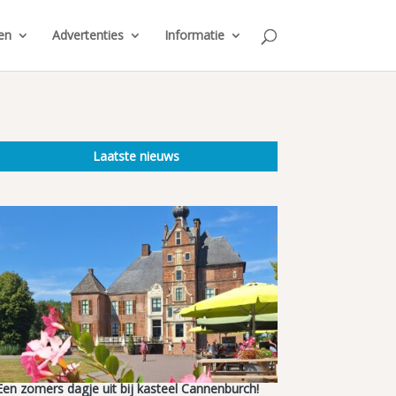
en
Advertenties
Informatie
Laatste nieuws
Een zomers dagje uit bij kasteel Cannenburch!