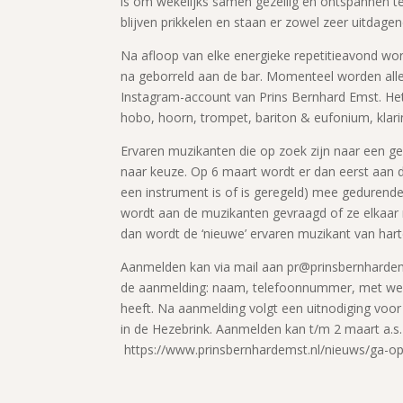
is om wekelijks samen gezellig en ontspannen t
blijven prikkelen en staan er zowel zeer uitdag
Na afloop van elke energieke repetitieavond wor
na geborreld aan de bar. Momenteel worden alle
Instagram-account van Prins Bernhard Emst. Het
hobo, hoorn, trompet, bariton & eufonium, klar
Ervaren muzikanten die op zoek zijn naar een ge
naar keuze. Op 6 maart wordt er dan eerst aan 
een instrument is of is geregeld) mee gedurende
wordt aan de muzikanten gevraagd of ze elkaar no
dan wordt de ‘nieuwe’ ervaren muzikant van harte
Aanmelden kan via mail aan pr@prinsbernhardem
de aanmelding: naam, telefoonnummer, met welk
heeft. Na aanmelding volgt een uitnodiging voor
in de Hezebrink. Aanmelden kan t/m 2 maart a.s.
https://www.prinsbernhardemst.nl/nieuws/ga-op