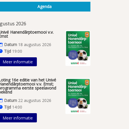
Agenda
gustus 2026
Univé Hanendârptoernooi v.v.
Emst
Datum
18 augustus 2026
Tijd
19:00
Meer informatie
Loting 16e editie van het Univé
Hanendârptoernooi v.v. Emst;
programma eerste speelavond
bekend
Datum
22 augustus 2026
Tijd
14:00
Meer informatie