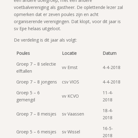
een andere doelgroep, met een andere
voetbalvereniging als gastheer. De oplettende lezer zal
opmerken dat er zeven poules zijn en acht
organiserende verenigingen. Dat klopt, voor dit jaar is
sv Epe helaas uitgeloot.
De verdeling is dit jaar als volgt:
Poules
Locatie
Datum
Groep 7 – 8 selectie
vv Emst
4-4-2018
elftallen
Groep 7 – 8 jongens
csv VIOS
4-4-2018
Groep 5 – 6
11-4-
vv KCVO
gemengd
2018
18-4-
Groep 7 – 8 meisjes
sv Vaassen
2018
16-5-
Groep 5 – 6 meisjes
sv Wissel
2018