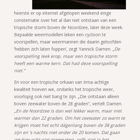
heerste er op internet afgelopen weekend enige
consternatie over het al dan niet ontstaan van een
tropische storm boven de Noordzee, later deze week.
Bepaalde weermodellen leken een cycloon te
voorspellen, maar weermannen die daarin geloofden
’hebben zich laten foppen’, zegt Yannick Damen.
„De
voorspelling leek erop, maar een tropische storm
heeft een warme kern. Dat had deze voorspelling
niet.”
En voor een tropische orkaan van Irma-achtige
kwaliteit hoeven we, ondanks het tropische weer,
voorlopig ook niet bang te zijn. „Die ontstaan alleen
boven zeewater boven de 28 graden”, vertelt Damen.
„En de Noordzee is dan wel lekker warm, maar niet
warmer dan 22 graden. Om het zeewater zo warm te
krijgen moet het echt dágenlang boven de 38 graden
zijn en ’s nachts niet onder de 20 komen. Dat gaan
we hier echt niet meemaken, zelfs niet in het