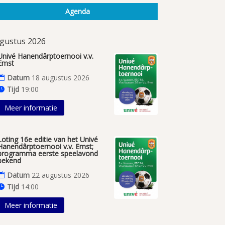
Agenda
gustus 2026
Univé Hanendârptoernooi v.v.
Emst
Datum
18 augustus 2026
Tijd
19:00
Meer informatie
Loting 16e editie van het Univé
Hanendârptoernooi v.v. Emst;
programma eerste speelavond
bekend
Datum
22 augustus 2026
Tijd
14:00
Meer informatie