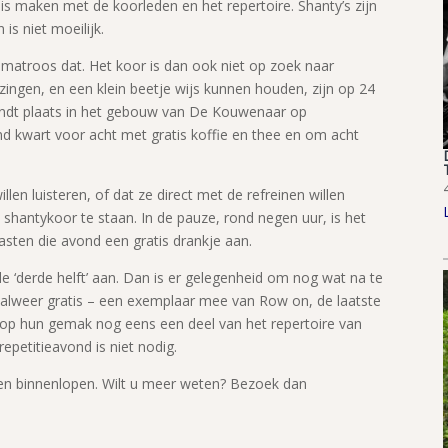
s maken met de koorleden en het repertoire. Shanty’s zijn
is niet moeilijk.
 matroos dat. Het koor is dan ook niet op zoek naar
zingen, en een klein beetje wijs kunnen houden, zijn op 24
vindt plaats in het gebouw van De Kouwenaar op
d kwart voor acht met gratis koffie en thee en om acht
len luisteren, of dat ze direct met de refreinen willen
shantykoor te staan. In de pauze, rond negen uur, is het
gasten die avond een gratis drankje aan.
de ‘derde helft’ aan. Dan is er gelegenheid om nog wat na te
– alweer gratis – een exemplaar mee van Row on, de laatste
op hun gemak nog eens een deel van het repertoire van
epetitieavond is niet nodig.
even binnenlopen. Wilt u meer weten? Bezoek dan