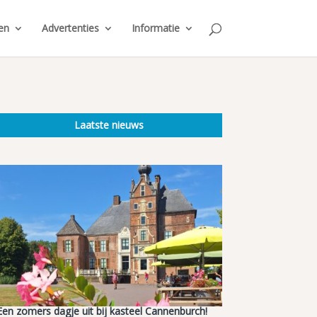
en
Advertenties
Informatie
Laatste nieuws
Een zomers dagje uit bij kasteel Cannenburch!