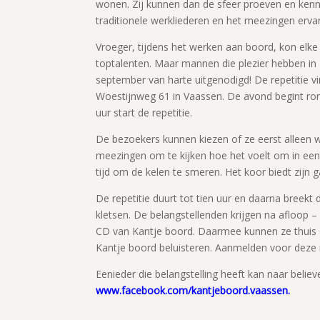
wonen. Zij kunnen dan de sfeer proeven en kenni
traditionele werkliederen en het meezingen ervan 
Vroeger, tijdens het werken aan boord, kon elke
toptalenten. Maar mannen die plezier hebben in 
september van harte uitgenodigd! De repetitie 
Woestijnweg 61 in Vaassen. De avond begint ron
uur start de repetitie.
De bezoekers kunnen kiezen of ze eerst alleen wil
meezingen om te kijken hoe het voelt om in een 
tijd om de kelen te smeren. Het koor biedt zijn 
De repetitie duurt tot tien uur en daarna breekt 
kletsen. De belangstellenden krijgen na afloop 
CD van Kantje boord. Daarmee kunnen ze thuis 
Kantje boord beluisteren. Aanmelden voor deze r
Eenieder die belangstelling heeft kan naar beli
www.facebook.com/kantjeboord.vaassen
.