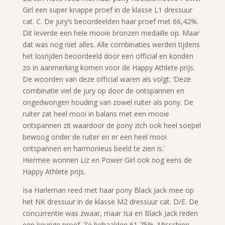
Girl een super knappe proef in de klasse L1 dressuur
cat. C. De jury’s beoordeelden haar proef met 66,42%.
Dit leverde een hele mooie bronzen medaille op. Maar
dat was nog niet alles. Alle combinaties werden tijdens
het losrijden beoordeeld door een official en konden
zo in aanmerking komen voor de Happy Athlete prijs.
De woorden van deze official waren als volgt: ‘Deze
combinatie viel de jury op door de ontspannen en
ongedwongen houding van zowel ruiter als pony. De
ruiter zat heel mooi in balans met een mooie
ontspannen zit waardoor de pony zich ook heel soepel
bewoog onder de ruiter en er een heel mooi
ontspannen en harmonieus beeld te zien is.’
Hiermee wonnen Liz en Power Girl ook nog eens de
Happy Athlete prijs.
Isa Harleman reed met haar pony Black Jack mee op
het NK dressuur in de klasse M2 dressuur cat. D/E. De
concurrentie was zwaar, maar Isa en Black Jack reden
een keurige proef. Ze behaalden 61,75%. Misschien