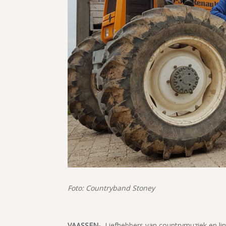
Foto: Countryband Stoney
VAASSEN-
Liefhebbers van countrymuziek en lin