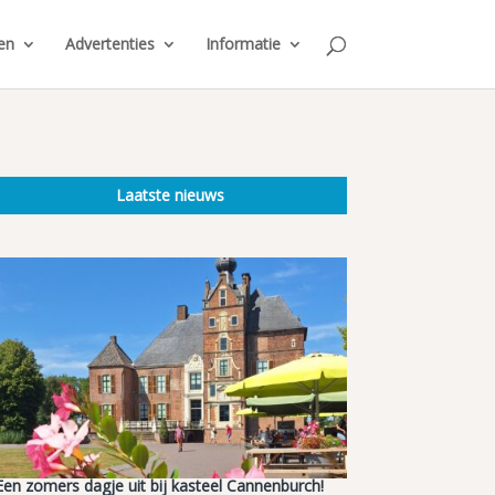
en
Advertenties
Informatie
Laatste nieuws
Een zomers dagje uit bij kasteel Cannenburch!