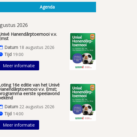
Agenda
gustus 2026
Univé Hanendârptoernooi v.v.
Emst
Datum
18 augustus 2026
Tijd
19:00
Meer informatie
Loting 16e editie van het Univé
Hanendârptoernooi v.v. Emst;
programma eerste speelavond
bekend
Datum
22 augustus 2026
Tijd
14:00
Meer informatie