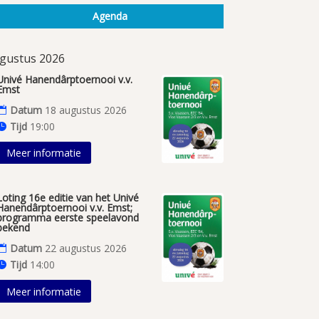
Agenda
gustus 2026
Univé Hanendârptoernooi v.v.
Emst
Datum
18 augustus 2026
Tijd
19:00
Meer informatie
Loting 16e editie van het Univé
Hanendârptoernooi v.v. Emst;
programma eerste speelavond
bekend
Datum
22 augustus 2026
Tijd
14:00
Meer informatie