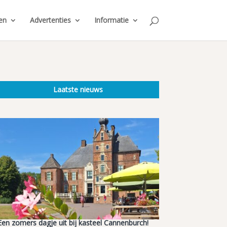
en
Advertenties
Informatie
Laatste nieuws
Een zomers dagje uit bij kasteel Cannenburch!